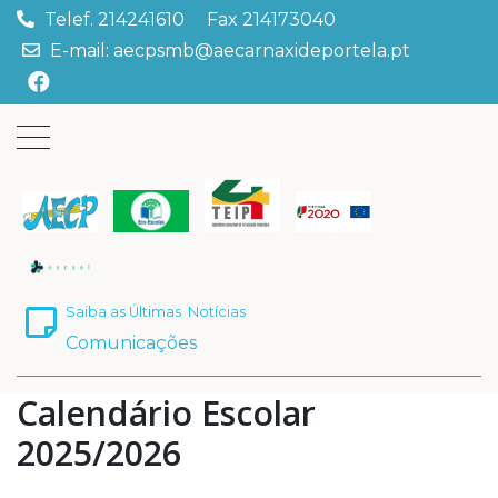
Telef. 214241610 Fax 214173040
E-mail: aecpsmb@aecarnaxideportela.pt
Saiba as Últimas
Notícias
Comunicações
Calendário Escolar
2025/2026